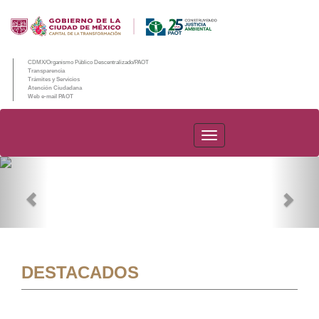
CDMX/Organismo Público Descentralizado/PAOT
Transparencia
Trámites y Servicios
Atención Ciudadana
Web e-mail PAOT
PAOT
Previous
Nex
DESTACADOS