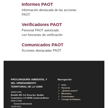
Informes PAOT
Información destacada de las acciones
PAOT
Verificadores PAOT
Personal PAOT autorizado
con funciones de verificación
Comunicados PAOT
Acciones destacadas PAOT
PROCURADURÍA AMBIENTAL Y
Navegación
DEL ORDENAMIENTO
Inicio
TERRITORIAL DE LA CDMX
Denuncia
¿Quiénes somos?
DIRECCIÓN
Micrositios
Medellín 202, Col. Roma Sur, Alcaldía
Comunicados
Cuauhtémoc, C.P. 06700, Ciudad de México
Consejo de Gobierno
WEB E-MAIL
Correo Institucional
TELÉFONO