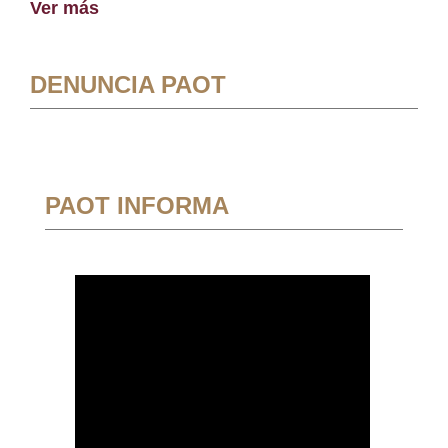
Ver más
DENUNCIA PAOT
PAOT INFORMA