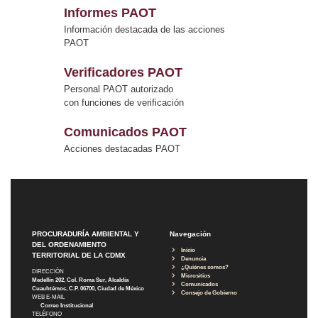
Informes PAOT
Información destacada de las acciones
PAOT
Verificadores PAOT
Personal PAOT autorizado
con funciones de verificación
Comunicados PAOT
Acciones destacadas PAOT
PROCURADURÍA AMBIENTAL Y
Navegación
DEL ORDENAMIENTO
Inicio
TERRITORIAL DE LA CDMX
Denuncia
¿Quiénes somos?
DIRECCIÓN
Micrositios
Medellín 202, Col. Roma Sur, Alcaldía
Comunicados
Cuauhtémoc, C.P. 06700, Ciudad de México
Consejo de Gobierno
WEB E-MAIL
Correo Institucional
TELÉFONO