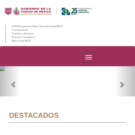
CDMX/Organismo Público Descentralizado/PAOT
Transparencia
Trámites y Servicios
Atención Ciudadana
Web e-mail PAOT
PAOT
Previous
Nex
DESTACADOS