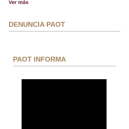
Ver más
DENUNCIA PAOT
PAOT INFORMA