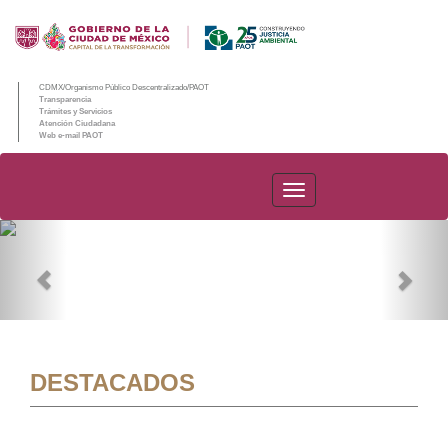
CDMX/Organismo Público Descentralizado/PAOT
Transparencia
Trámites y Servicios
Atención Ciudadana
Web e-mail PAOT
PAOT
Previous
Nex
DESTACADOS