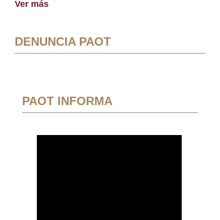
Ver más
DENUNCIA PAOT
PAOT INFORMA