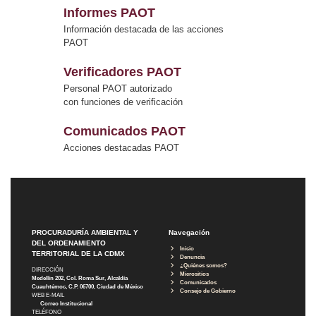
Informes PAOT
Información destacada de las acciones
PAOT
Verificadores PAOT
Personal PAOT autorizado
con funciones de verificación
Comunicados PAOT
Acciones destacadas PAOT
PROCURADURÍA AMBIENTAL Y
Navegación
DEL ORDENAMIENTO
Inicio
TERRITORIAL DE LA CDMX
Denuncia
¿Quiénes somos?
DIRECCIÓN
Micrositios
Medellín 202, Col. Roma Sur, Alcaldía
Comunicados
Cuauhtémoc, C.P. 06700, Ciudad de México
Consejo de Gobierno
WEB E-MAIL
Correo Institucional
TELÉFONO