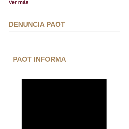
Ver más
DENUNCIA PAOT
PAOT INFORMA