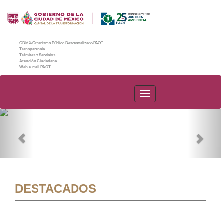
CDMX/Organismo Público Descentralizado/PAOT
Transparencia
Trámites y Servicios
Atención Ciudadana
Web e-mail PAOT
PAOT
Previous
Nex
DESTACADOS