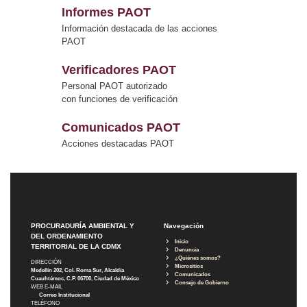
Informes PAOT
Información destacada de las acciones
PAOT
Verificadores PAOT
Personal PAOT autorizado
con funciones de verificación
Comunicados PAOT
Acciones destacadas PAOT
PROCURADURÍA AMBIENTAL Y
Navegación
DEL ORDENAMIENTO
Inicio
TERRITORIAL DE LA CDMX
Denuncia
¿Quiénes somos?
DIRECCIÓN
Micrositios
Medellín 202, Col. Roma Sur, Alcaldía
Comunicados
Cuauhtémoc, C.P. 06700, Ciudad de México
Consejo de Gobierno
WEB E-MAIL
Correo Institucional
TELÉFONO