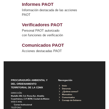
Informes PAOT
Información destacada de las acciones
PAOT
Verificadores PAOT
Personal PAOT autorizado
con funciones de verificación
Comunicados PAOT
Acciones destacadas PAOT
PROCURADURÍA AMBIENTAL Y
Navegación
DEL ORDENAMIENTO
Inicio
TERRITORIAL DE LA CDMX
Denuncia
¿Quiénes somos?
DIRECCIÓN
Micrositios
Medellín 202, Col. Roma Sur, Alcaldía
Comunicados
Cuauhtémoc, C.P. 06700, Ciudad de México
Consejo de Gobierno
WEB E-MAIL
Correo Institucional
TELÉFONO