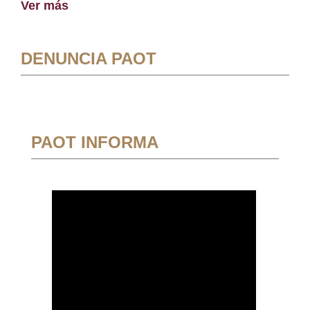
Ver más
DENUNCIA PAOT
PAOT INFORMA