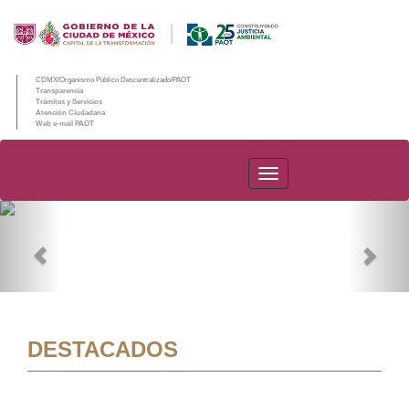
CDMX/Organismo Público Descentralizado/PAOT
Transparencia
Trámites y Servicios
Atención Ciudadana
Web e-mail PAOT
PAOT
Previous
Nex
DESTACADOS