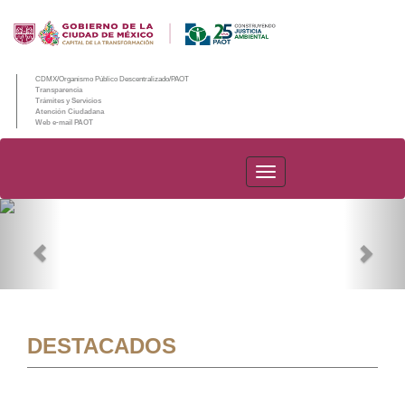
CDMX/Organismo Público Descentralizado/PAOT
Transparencia
Trámites y Servicios
Atención Ciudadana
Web e-mail PAOT
PAOT
Previous
Nex
DESTACADOS