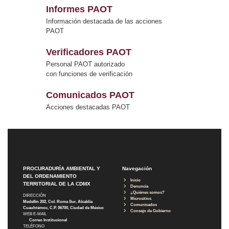
Informes PAOT
Información destacada de las acciones
PAOT
Verificadores PAOT
Personal PAOT autorizado
con funciones de verificación
Comunicados PAOT
Acciones destacadas PAOT
PROCURADURÍA AMBIENTAL Y
Navegación
DEL ORDENAMIENTO
Inicio
TERRITORIAL DE LA CDMX
Denuncia
¿Quiénes somos?
DIRECCIÓN
Micrositios
Medellín 202, Col. Roma Sur, Alcaldía
Comunicados
Cuauhtémoc, C.P. 06700, Ciudad de México
Consejo de Gobierno
WEB E-MAIL
Correo Institucional
TELÉFONO