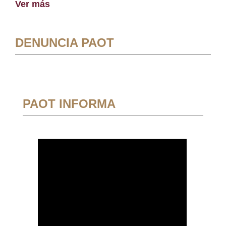
Ver más
DENUNCIA PAOT
PAOT INFORMA