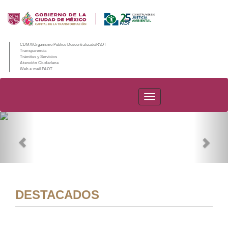
CDMX/Organismo Público Descentralizado/PAOT
Transparencia
Trámites y Servicios
Atención Ciudadana
Web e-mail PAOT
PAOT
Previous
Nex
DESTACADOS