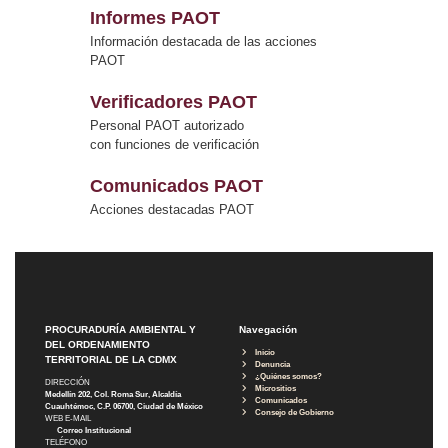
Informes PAOT
Información destacada de las acciones
PAOT
Verificadores PAOT
Personal PAOT autorizado
con funciones de verificación
Comunicados PAOT
Acciones destacadas PAOT
PROCURADURÍA AMBIENTAL Y
Navegación
DEL ORDENAMIENTO
Inicio
TERRITORIAL DE LA CDMX
Denuncia
¿Quiénes somos?
DIRECCIÓN
Micrositios
Medellín 202, Col. Roma Sur, Alcaldía
Comunicados
Cuauhtémoc, C.P. 06700, Ciudad de México
Consejo de Gobierno
WEB E-MAIL
Correo Institucional
TELÉFONO