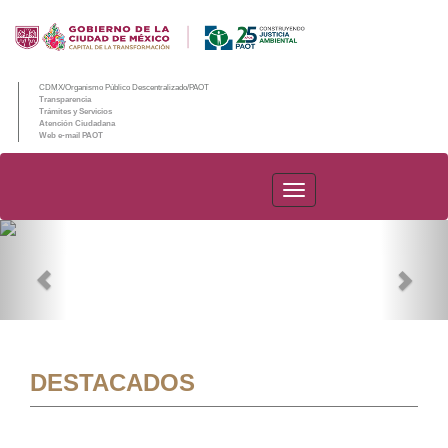
CDMX/Organismo Público Descentralizado/PAOT
Transparencia
Trámites y Servicios
Atención Ciudadana
Web e-mail PAOT
PAOT
Previous
Nex
DESTACADOS