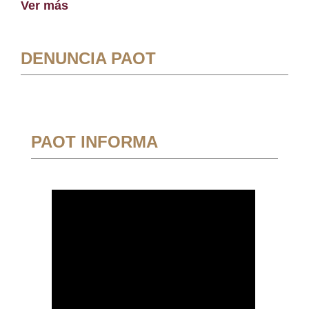
Ver más
DENUNCIA PAOT
PAOT INFORMA