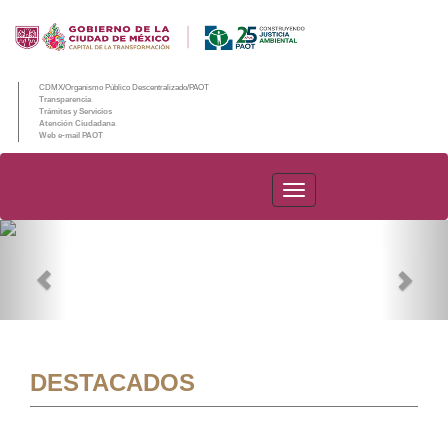
CDMX/Organismo Público Descentralizado/PAOT
Transparencia
Trámites y Servicios
Atención Ciudadana
Web e-mail PAOT
PAOT
Previous
Nex
DESTACADOS