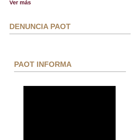
Ver más
DENUNCIA PAOT
PAOT INFORMA