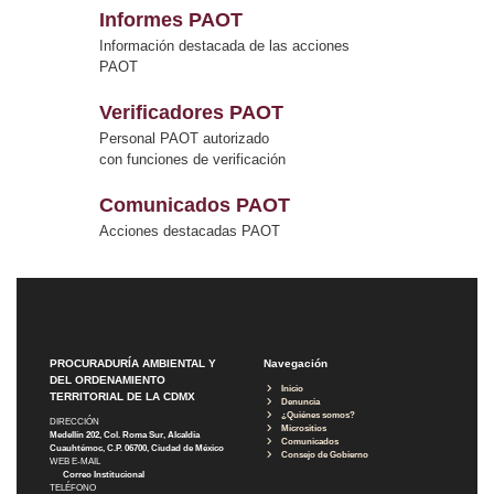
Informes PAOT
Información destacada de las acciones
PAOT
Verificadores PAOT
Personal PAOT autorizado
con funciones de verificación
Comunicados PAOT
Acciones destacadas PAOT
PROCURADURÍA AMBIENTAL Y
Navegación
DEL ORDENAMIENTO
Inicio
TERRITORIAL DE LA CDMX
Denuncia
¿Quiénes somos?
DIRECCIÓN
Micrositios
Medellín 202, Col. Roma Sur, Alcaldía
Comunicados
Cuauhtémoc, C.P. 06700, Ciudad de México
Consejo de Gobierno
WEB E-MAIL
Correo Institucional
TELÉFONO