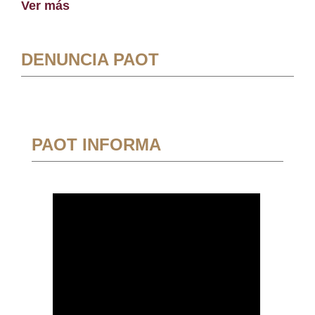
Ver más
DENUNCIA PAOT
PAOT INFORMA