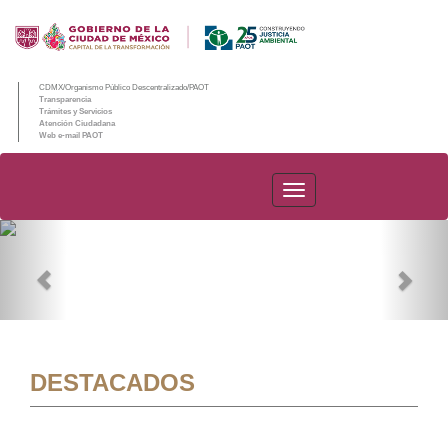
CDMX/Organismo Público Descentralizado/PAOT
Transparencia
Trámites y Servicios
Atención Ciudadana
Web e-mail PAOT
PAOT
Previous
Nex
DESTACADOS