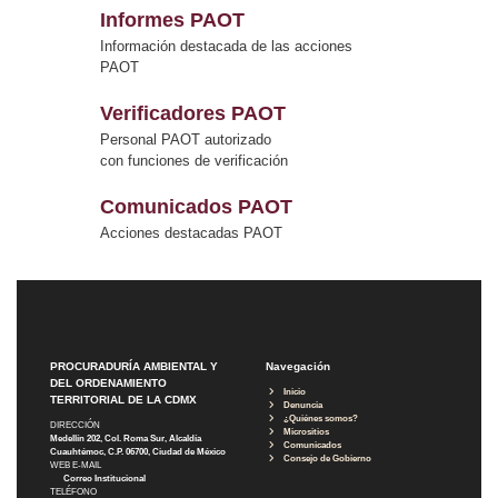
Informes PAOT
Información destacada de las acciones
PAOT
Verificadores PAOT
Personal PAOT autorizado
con funciones de verificación
Comunicados PAOT
Acciones destacadas PAOT
PROCURADURÍA AMBIENTAL Y
Navegación
DEL ORDENAMIENTO
Inicio
TERRITORIAL DE LA CDMX
Denuncia
¿Quiénes somos?
DIRECCIÓN
Micrositios
Medellín 202, Col. Roma Sur, Alcaldía
Comunicados
Cuauhtémoc, C.P. 06700, Ciudad de México
Consejo de Gobierno
WEB E-MAIL
Correo Institucional
TELÉFONO