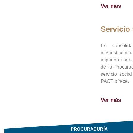
Ver más
Servicio 
Es consolid
interinstituci
imparten carre
de la Procura
servicio socia
PAOT ofrece.
Ver más
PROCURADURÍA