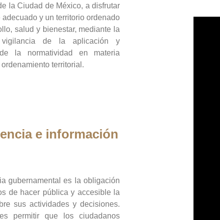
de la Ciudad de México, a disfrutar
 adecuado y un territorio ordenado
llo, salud y bienestar, mediante la
vigilancia de la aplicación y
 de la normatividad en materia
 ordenamiento territorial.
encia e información
ia gubernamental es la obligación
os de hacer pública y accesible la
bre sus actividades y decisiones.
es permitir que los ciudadanos