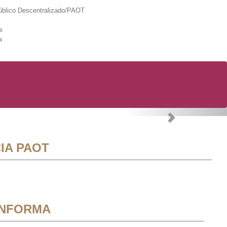
lico Descentralizado/PAOT
s
a
Next
IA PAOT
INFORMA