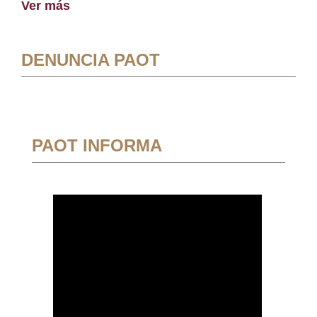
Ver más
DENUNCIA PAOT
PAOT INFORMA