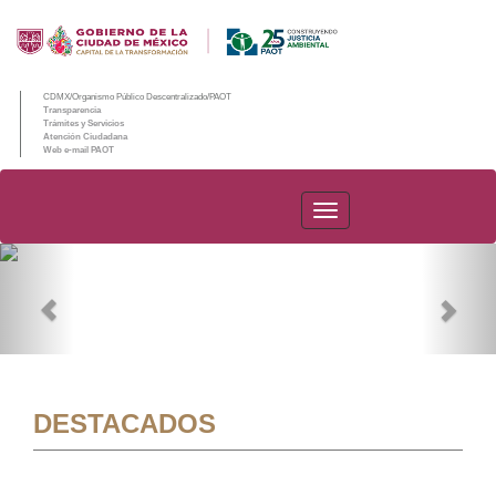
CDMX/Organismo Público Descentralizado/PAOT
Transparencia
Trámites y Servicios
Atención Ciudadana
Web e-mail PAOT
PAOT
Previous
Nex
DESTACADOS