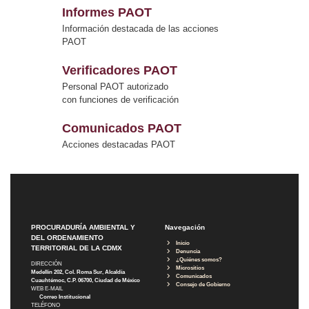
Informes PAOT
Información destacada de las acciones
PAOT
Verificadores PAOT
Personal PAOT autorizado
con funciones de verificación
Comunicados PAOT
Acciones destacadas PAOT
PROCURADURÍA AMBIENTAL Y
Navegación
DEL ORDENAMIENTO
Inicio
TERRITORIAL DE LA CDMX
Denuncia
¿Quiénes somos?
DIRECCIÓN
Micrositios
Medellín 202, Col. Roma Sur, Alcaldía
Comunicados
Cuauhtémoc, C.P. 06700, Ciudad de México
Consejo de Gobierno
WEB E-MAIL
Correo Institucional
TELÉFONO