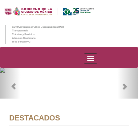
CDMX/Organismo Público Descentralizado/PAOT
Transparencia
Trámites y Servicios
Atención Ciudadana
Web e-mail PAOT
PAOT
Previous
Nex
DESTACADOS