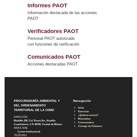
Informes PAOT
Información destacada de las acciones
PAOT
Verificadores PAOT
Personal PAOT autorizado
con funciones de verificación
Comunicados PAOT
Acciones destacadas PAOT
PROCURADURÍA AMBIENTAL Y
Navegación
DEL ORDENAMIENTO
Inicio
TERRITORIAL DE LA CDMX
Denuncia
¿Quiénes somos?
DIRECCIÓN
Micrositios
Medellín 202, Col. Roma Sur, Alcaldía
Comunicados
Cuauhtémoc, C.P. 06700, Ciudad de México
Consejo de Gobierno
WEB E-MAIL
Correo Institucional
TELÉFONO