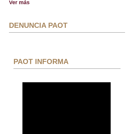
Ver más
DENUNCIA PAOT
PAOT INFORMA