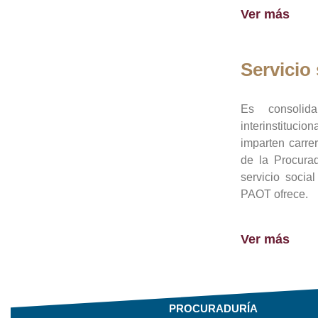
Ver más
Servicio 
Es consolid
interinstituci
imparten carre
de la Procura
servicio socia
PAOT ofrece.
Ver más
PROCURADURÍA