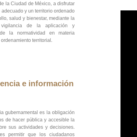
de la Ciudad de México, a disfrutar
 adecuado y un territorio ordenado
llo, salud y bienestar, mediante la
vigilancia de la aplicación y
 de la normatividad en materia
 ordenamiento territorial.
encia e información
ia gubernamental es la obligación
os de hacer pública y accesible la
bre sus actividades y decisiones.
es permitir que los ciudadanos