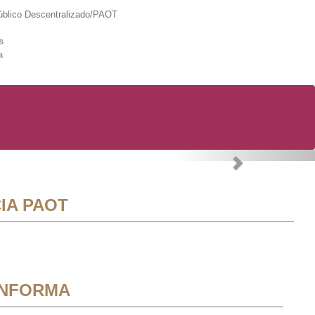
lico Descentralizado/PAOT
s
a
Next
IA PAOT
INFORMA