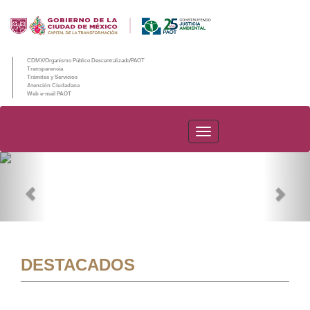
CDMX/Organismo Público Descentralizado/PAOT
Transparencia
Trámites y Servicios
Atención Ciudadana
Web e-mail PAOT
PAOT
Previous
Nex
DESTACADOS