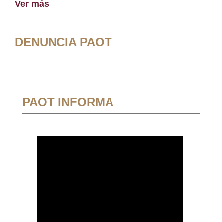
Ver más
DENUNCIA PAOT
PAOT INFORMA