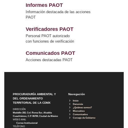
Informes PAOT
Información destacada de las acciones
PAOT
Verificadores PAOT
Personal PAOT autorizado
con funciones de verificación
Comunicados PAOT
Acciones destacadas PAOT
PROCURADURÍA AMBIENTAL Y
Navegación
DEL ORDENAMIENTO
Inicio
TERRITORIAL DE LA CDMX
Denuncia
¿Quiénes somos?
DIRECCIÓN
Micrositios
Medellín 202, Col. Roma Sur, Alcaldía
Comunicados
Cuauhtémoc, C.P. 06700, Ciudad de México
Consejo de Gobierno
WEB E-MAIL
Correo Institucional
TELÉFONO