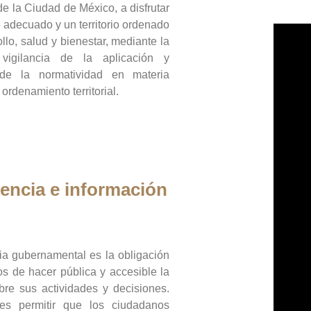
de la Ciudad de México, a disfrutar
 adecuado y un territorio ordenado
llo, salud y bienestar, mediante la
vigilancia de la aplicación y
 de la normatividad en materia
 ordenamiento territorial.
encia e información
ia gubernamental es la obligación
os de hacer pública y accesible la
bre sus actividades y decisiones.
es permitir que los ciudadanos