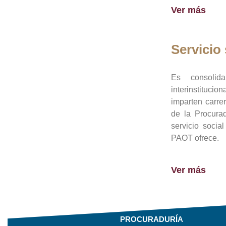
Ver más
Servicio 
Es consolid
interinstituci
imparten carre
de la Procura
servicio socia
PAOT ofrece.
Ver más
PROCURADURÍA