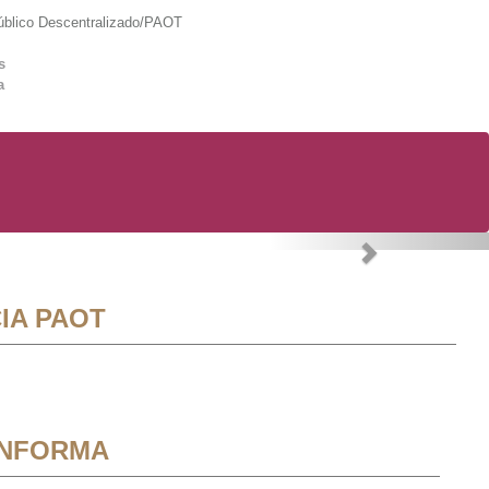
lico Descentralizado/PAOT
s
a
Next
IA PAOT
INFORMA