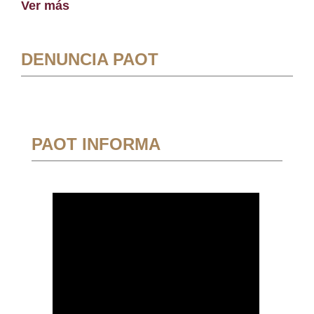
Ver más
DENUNCIA PAOT
PAOT INFORMA