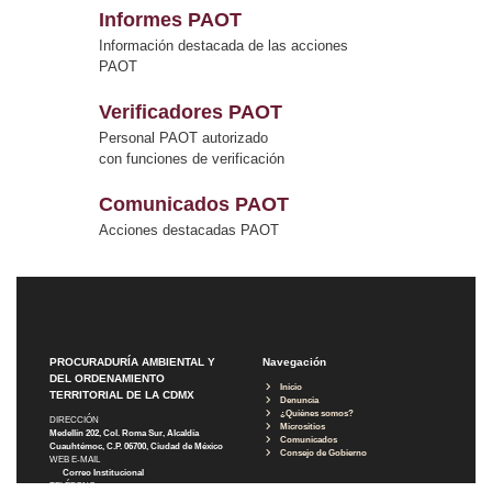
Informes PAOT
Información destacada de las acciones
PAOT
Verificadores PAOT
Personal PAOT autorizado
con funciones de verificación
Comunicados PAOT
Acciones destacadas PAOT
PROCURADURÍA AMBIENTAL Y
Navegación
DEL ORDENAMIENTO
Inicio
TERRITORIAL DE LA CDMX
Denuncia
¿Quiénes somos?
DIRECCIÓN
Micrositios
Medellín 202, Col. Roma Sur, Alcaldía
Comunicados
Cuauhtémoc, C.P. 06700, Ciudad de México
Consejo de Gobierno
WEB E-MAIL
Correo Institucional
TELÉFONO