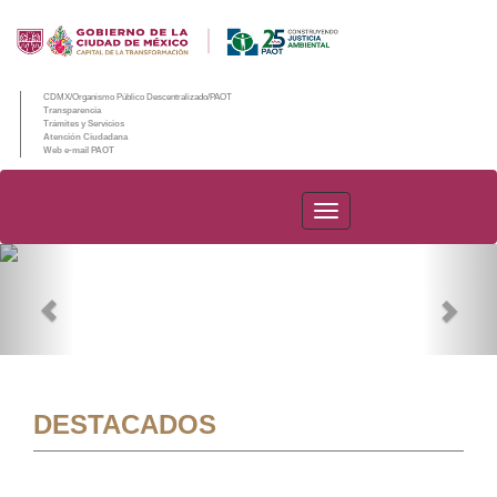
CDMX/Organismo Público Descentralizado/PAOT
Transparencia
Trámites y Servicios
Atención Ciudadana
Web e-mail PAOT
PAOT
Previous
Nex
DESTACADOS