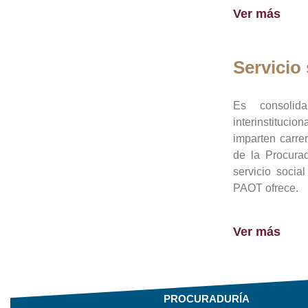
Ver más
Servicio 
Es consolid
interinstituci
imparten carre
de la Procura
servicio socia
PAOT ofrece.
Ver más
PROCURADURÍA