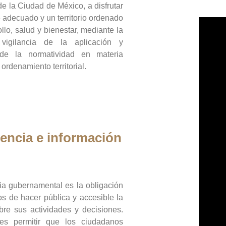
de la Ciudad de México, a disfrutar
 adecuado y un territorio ordenado
llo, salud y bienestar, mediante la
vigilancia de la aplicación y
 de la normatividad en materia
 ordenamiento territorial.
encia e información
ia gubernamental es la obligación
os de hacer pública y accesible la
bre sus actividades y decisiones.
es permitir que los ciudadanos