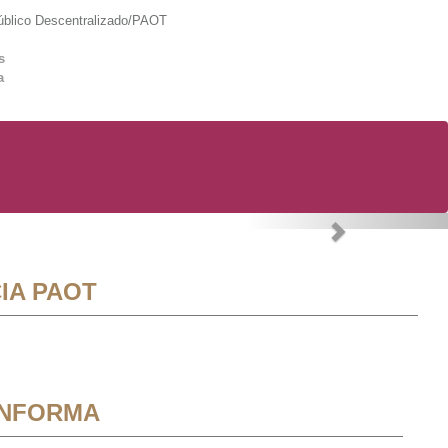
lico Descentralizado/PAOT
s
a
Next
IA PAOT
INFORMA