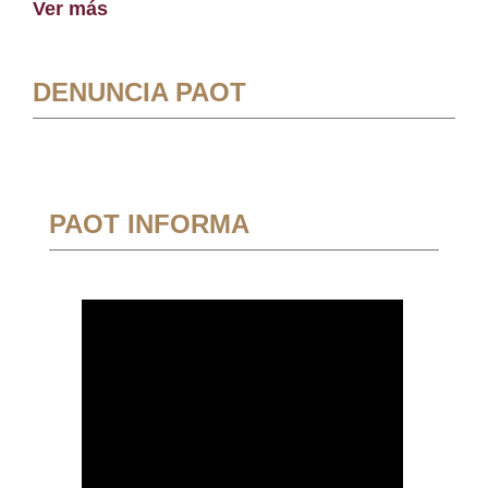
Ver más
DENUNCIA PAOT
PAOT INFORMA