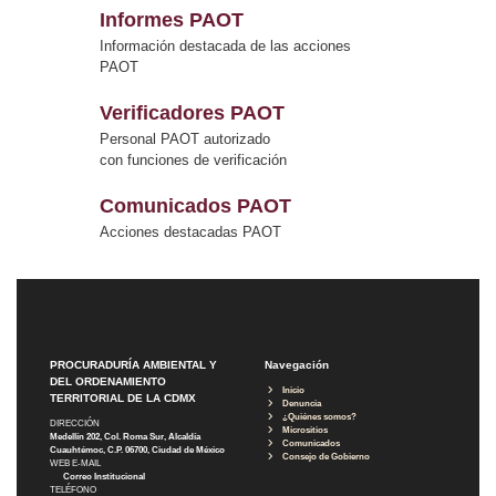
Informes PAOT
Información destacada de las acciones
PAOT
Verificadores PAOT
Personal PAOT autorizado
con funciones de verificación
Comunicados PAOT
Acciones destacadas PAOT
PROCURADURÍA AMBIENTAL Y
Navegación
DEL ORDENAMIENTO
Inicio
TERRITORIAL DE LA CDMX
Denuncia
¿Quiénes somos?
DIRECCIÓN
Micrositios
Medellín 202, Col. Roma Sur, Alcaldía
Comunicados
Cuauhtémoc, C.P. 06700, Ciudad de México
Consejo de Gobierno
WEB E-MAIL
Correo Institucional
TELÉFONO