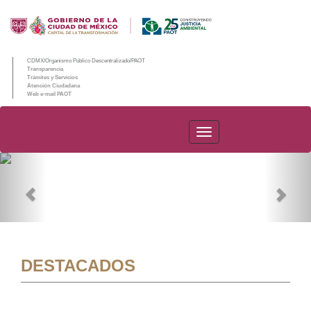
CDMX/Organismo Público Descentralizado/PAOT
Transparencia
Trámites y Servicios
Atención Ciudadana
Web e-mail PAOT
PAOT
Previous
Nex
DESTACADOS