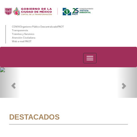
CDMX/Organismo Público Descentralizado/PAOT
Transparencia
Trámites y Servicios
Atención Ciudadana
Web e-mail PAOT
PAOT
Previous
Nex
DESTACADOS