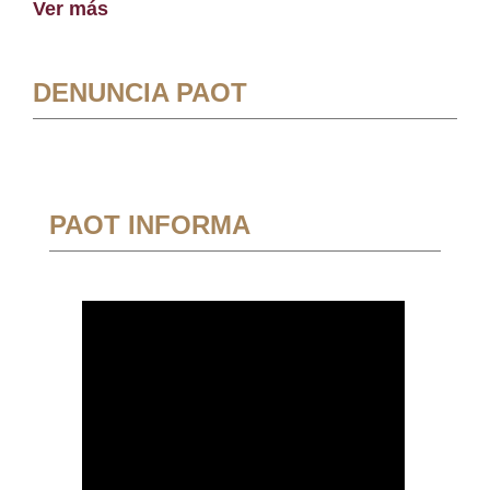
Ver más
DENUNCIA PAOT
PAOT INFORMA