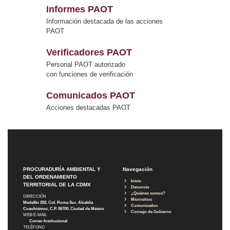
Informes PAOT
Información destacada de las acciones
PAOT
Verificadores PAOT
Personal PAOT autorizado
con funciones de verificación
Comunicados PAOT
Acciones destacadas PAOT
PROCURADURÍA AMBIENTAL Y
Navegación
DEL ORDENAMIENTO
Inicio
TERRITORIAL DE LA CDMX
Denuncia
¿Quiénes somos?
DIRECCIÓN
Micrositios
Medellín 202, Col. Roma Sur, Alcaldía
Comunicados
Cuauhtémoc, C.P. 06700, Ciudad de México
Consejo de Gobierno
WEB E-MAIL
Correo Institucional
TELÉFONO