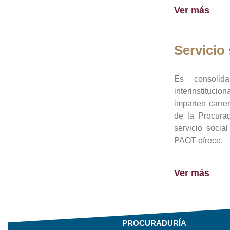
Ver más
Servicio 
Es consolid
interinstituci
imparten carre
de la Procura
servicio socia
PAOT ofrece.
Ver más
PROCURADURÍA