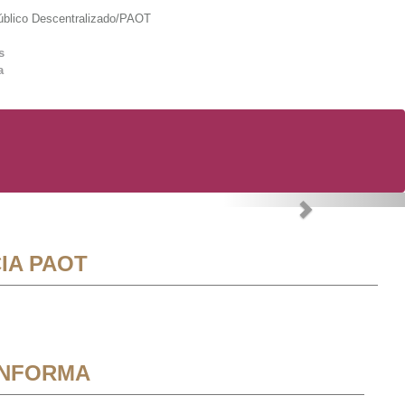
lico Descentralizado/PAOT
s
a
Next
IA PAOT
INFORMA