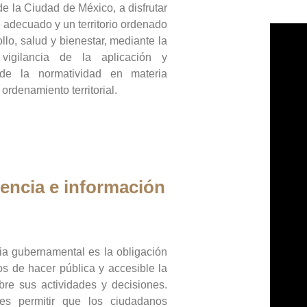
de la Ciudad de México, a disfrutar
 adecuado y un territorio ordenado
llo, salud y bienestar, mediante la
vigilancia de la aplicación y
 de la normatividad en materia
 ordenamiento territorial.
encia e información
ia gubernamental es la obligación
os de hacer pública y accesible la
bre sus actividades y decisiones.
es permitir que los ciudadanos