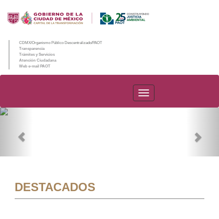
CDMX/Organismo Público Descentralizado/PAOT
Transparencia
Trámites y Servicios
Atención Ciudadana
Web e-mail PAOT
PAOT
Previous
Nex
DESTACADOS