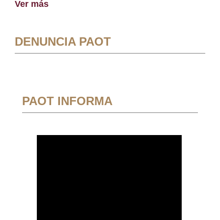
Ver más
DENUNCIA PAOT
PAOT INFORMA