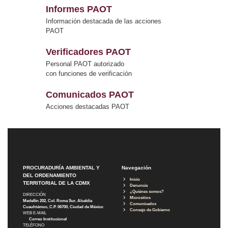
Informes PAOT
Información destacada de las acciones
PAOT
Verificadores PAOT
Personal PAOT autorizado
con funciones de verificación
Comunicados PAOT
Acciones destacadas PAOT
PROCURADURÍA AMBIENTAL Y
Navegación
DEL ORDENAMIENTO
Inicio
TERRITORIAL DE LA CDMX
Denuncia
¿Quiénes somos?
DIRECCIÓN
Micrositios
Medellín 202, Col. Roma Sur, Alcaldía
Comunicados
Cuauhtémoc, C.P. 06700, Ciudad de México
Consejo de Gobierno
WEB E-MAIL
Correo Institucional
TELÉFONO