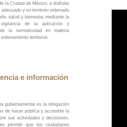
de la Ciudad de México, a disfrutar
 adecuado y un territorio ordenado
llo, salud y bienestar, mediante la
vigilancia de la aplicación y
 de la normatividad en materia
 ordenamiento territorial.
encia e información
ia gubernamental es la obligación
os de hacer pública y accesible la
bre sus actividades y decisiones.
es permitir que los ciudadanos