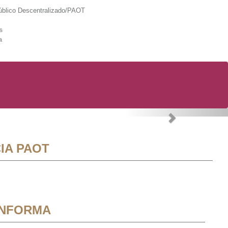
lico Descentralizado/PAOT
s
a
Next
IA PAOT
INFORMA