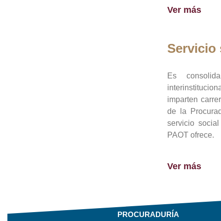
Ver más
Servicio 
Es consolid
interinstituci
imparten carre
de la Procura
servicio socia
PAOT ofrece.
Ver más
PROCURADURÍA