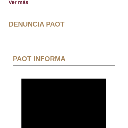
Ver más
DENUNCIA PAOT
PAOT INFORMA