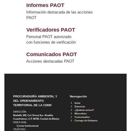
Informes PAOT
Información destacada de las acciones
PAOT
Verificadores PAOT
Personal PAOT autorizado
con funciones de verificación
Comunicados PAOT
Acciones destacadas PAOT
PROCURADURÍA AMBIENTAL Y
Navegación
DEL ORDENAMIENTO
Inicio
TERRITORIAL DE LA CDMX
Denuncia
¿Quiénes somos?
DIRECCIÓN
Micrositios
Medellín 202, Col. Roma Sur, Alcaldía
Comunicados
Cuauhtémoc, C.P. 06700, Ciudad de México
Consejo de Gobierno
WEB E-MAIL
Correo Institucional
TELÉFONO