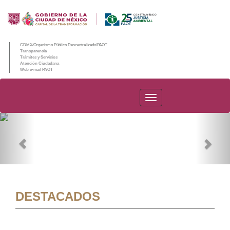
CDMX/Organismo Público Descentralizado/PAOT
Transparencia
Trámites y Servicios
Atención Ciudadana
Web e-mail PAOT
PAOT
Previous
Nex
DESTACADOS