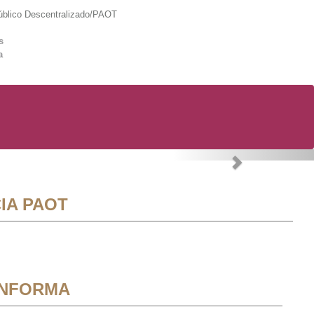
lico Descentralizado/PAOT
s
a
Next
IA PAOT
INFORMA