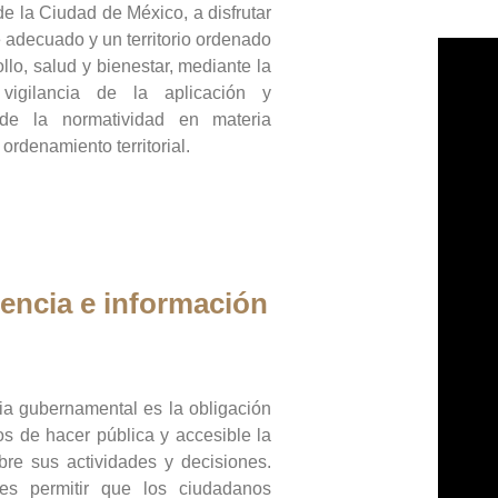
de la Ciudad de México, a disfrutar
 adecuado y un territorio ordenado
llo, salud y bienestar, mediante la
vigilancia de la aplicación y
 de la normatividad en materia
 ordenamiento territorial.
encia e información
ia gubernamental es la obligación
os de hacer pública y accesible la
bre sus actividades y decisiones.
es permitir que los ciudadanos