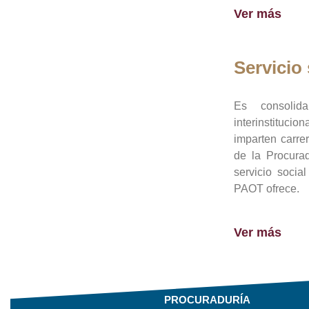
Ver más
Servicio 
Es consolid
interinstituci
imparten carre
de la Procura
servicio socia
PAOT ofrece.
Ver más
PROCURADURÍA