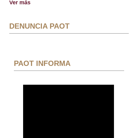
Ver más
DENUNCIA PAOT
PAOT INFORMA