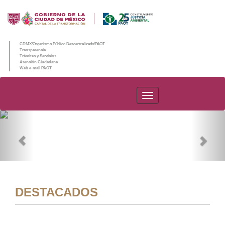
CDMX/Organismo Público Descentralizado/PAOT
Transparencia
Trámites y Servicios
Atención Ciudadana
Web e-mail PAOT
PAOT
Previous
Nex
DESTACADOS