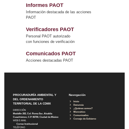
Informes PAOT
Información destacada de las acciones
PAOT
Verificadores PAOT
Personal PAOT autorizado
con funciones de verificación
Comunicados PAOT
Acciones destacadas PAOT
PROCURADURÍA AMBIENTAL Y
Navegación
DEL ORDENAMIENTO
Inicio
TERRITORIAL DE LA CDMX
Denuncia
¿Quiénes somos?
DIRECCIÓN
Micrositios
Medellín 202, Col. Roma Sur, Alcaldía
Comunicados
Cuauhtémoc, C.P. 06700, Ciudad de México
Consejo de Gobierno
WEB E-MAIL
Correo Institucional
TELÉFONO