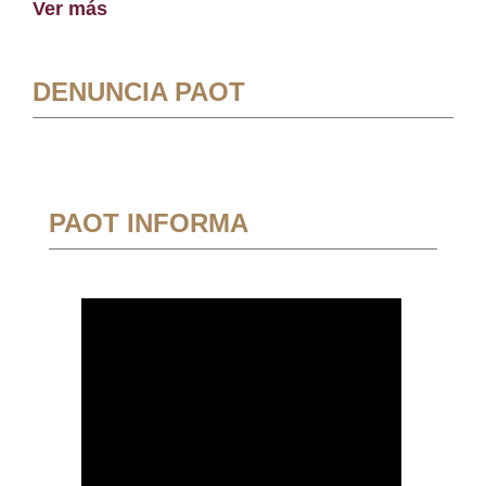
Ver más
DENUNCIA PAOT
PAOT INFORMA