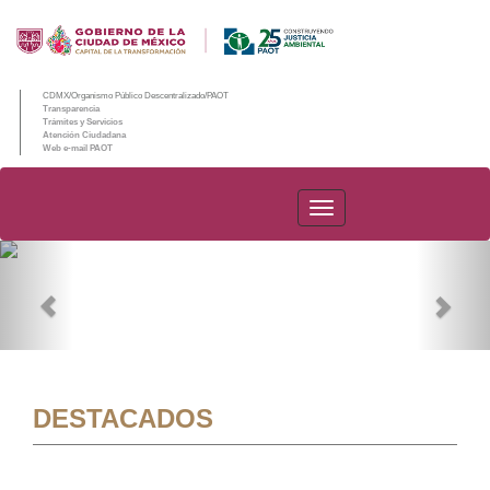
CDMX/Organismo Público Descentralizado/PAOT
Transparencia
Trámites y Servicios
Atención Ciudadana
Web e-mail PAOT
PAOT
Previous
Nex
DESTACADOS