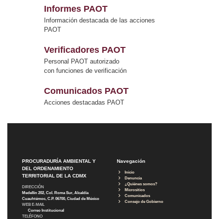
Informes PAOT
Información destacada de las acciones
PAOT
Verificadores PAOT
Personal PAOT autorizado
con funciones de verificación
Comunicados PAOT
Acciones destacadas PAOT
PROCURADURÍA AMBIENTAL Y
Navegación
DEL ORDENAMIENTO
Inicio
TERRITORIAL DE LA CDMX
Denuncia
¿Quiénes somos?
DIRECCIÓN
Micrositios
Medellín 202, Col. Roma Sur, Alcaldía
Comunicados
Cuauhtémoc, C.P. 06700, Ciudad de México
Consejo de Gobierno
WEB E-MAIL
Correo Institucional
TELÉFONO