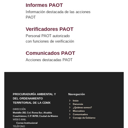
Informes PAOT
Información destacada de las acciones
PAOT
Verificadores PAOT
Personal PAOT autorizado
con funciones de verificación
Comunicados PAOT
Acciones destacadas PAOT
PROCURADURÍA AMBIENTAL Y
Navegación
DEL ORDENAMIENTO
Inicio
TERRITORIAL DE LA CDMX
Denuncia
¿Quiénes somos?
DIRECCIÓN
Micrositios
Medellín 202, Col. Roma Sur, Alcaldía
Comunicados
Cuauhtémoc, C.P. 06700, Ciudad de México
Consejo de Gobierno
WEB E-MAIL
Correo Institucional
TELÉFONO