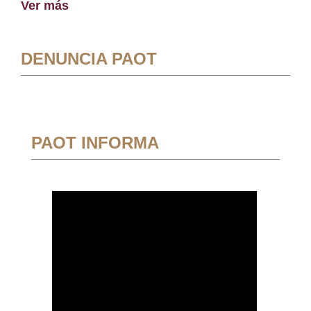
Ver más
DENUNCIA PAOT
PAOT INFORMA