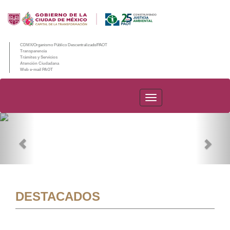
CDMX/Organismo Público Descentralizado/PAOT
Transparencia
Trámites y Servicios
Atención Ciudadana
Web e-mail PAOT
PAOT
Previous
Nex
DESTACADOS