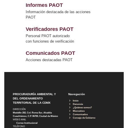
Informes PAOT
Información destacada de las acciones
PAOT
Verificadores PAOT
Personal PAOT autorizado
con funciones de verificación
Comunicados PAOT
Acciones destacadas PAOT
PROCURADURÍA AMBIENTAL Y
Navegación
DEL ORDENAMIENTO
Inicio
TERRITORIAL DE LA CDMX
Denuncia
¿Quiénes somos?
DIRECCIÓN
Micrositios
Medellín 202, Col. Roma Sur, Alcaldía
Comunicados
Cuauhtémoc, C.P. 06700, Ciudad de México
Consejo de Gobierno
WEB E-MAIL
Correo Institucional
TELÉFONO