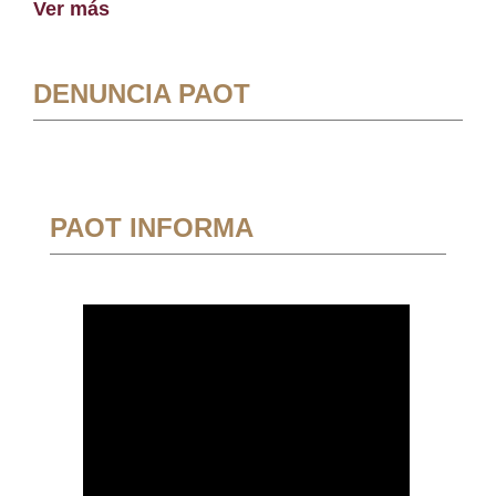
Ver más
DENUNCIA PAOT
PAOT INFORMA