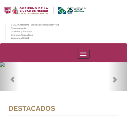
CDMX/Organismo Público Descentralizado/PAOT
Transparencia
Trámites y Servicios
Atención Ciudadana
Web e-mail PAOT
PAOT
Previous
Nex
DESTACADOS