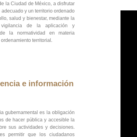
de la Ciudad de México, a disfrutar
 adecuado y un territorio ordenado
llo, salud y bienestar, mediante la
vigilancia de la aplicación y
 de la normatividad en materia
 ordenamiento territorial.
encia e información
ia gubernamental es la obligación
os de hacer pública y accesible la
bre sus actividades y decisiones.
es permitir que los ciudadanos