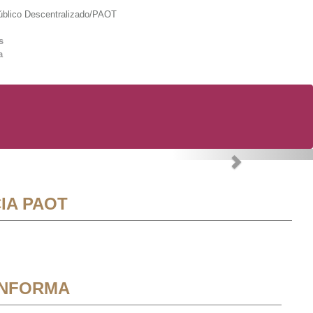
lico Descentralizado/PAOT
s
a
Next
IA PAOT
INFORMA