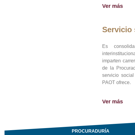
Ver más
Servicio 
Es consolid
interinstituci
imparten carre
de la Procura
servicio socia
PAOT ofrece.
Ver más
PROCURADURÍA