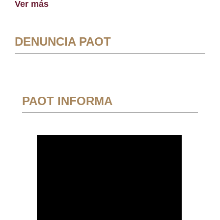
Ver más
DENUNCIA PAOT
PAOT INFORMA