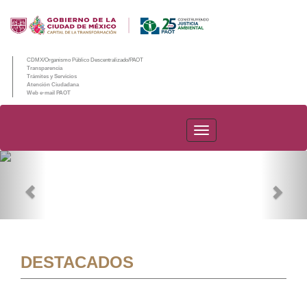
CDMX/Organismo Público Descentralizado/PAOT
Transparencia
Trámites y Servicios
Atención Ciudadana
Web e-mail PAOT
PAOT
Previous
Nex
DESTACADOS