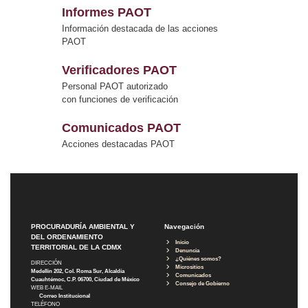
Informes PAOT
Información destacada de las acciones
PAOT
Verificadores PAOT
Personal PAOT autorizado
con funciones de verificación
Comunicados PAOT
Acciones destacadas PAOT
PROCURADURÍA AMBIENTAL Y
Navegación
DEL ORDENAMIENTO
Inicio
TERRITORIAL DE LA CDMX
Denuncia
¿Quiénes somos?
DIRECCIÓN
Micrositios
Medellín 202, Col. Roma Sur, Alcaldía
Comunicados
Cuauhtémoc, C.P. 06700, Ciudad de México
Consejo de Gobierno
WEB E-MAIL
Correo Institucional
TELÉFONO