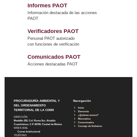
Informes PAOT
Información destacada de las acciones
PAOT
Verificadores PAOT
Personal PAOT autorizado
con funciones de verificación
Comunicados PAOT
Acciones destacadas PAOT
PROCURADURÍA AMBIENTAL Y
Navegación
DEL ORDENAMIENTO
Inicio
TERRITORIAL DE LA CDMX
Denuncia
¿Quiénes somos?
DIRECCIÓN
Micrositios
Medellín 202, Col. Roma Sur, Alcaldía
Comunicados
Cuauhtémoc, C.P. 06700, Ciudad de México
Consejo de Gobierno
WEB E-MAIL
Correo Institucional
TELÉFONO