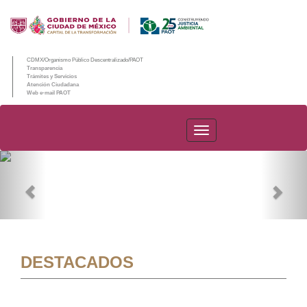
CDMX/Organismo Público Descentralizado/PAOT
Transparencia
Trámites y Servicios
Atención Ciudadana
Web e-mail PAOT
PAOT
Previous
Nex
DESTACADOS