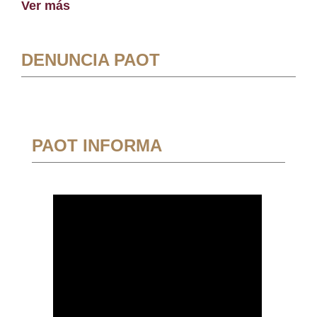
Ver más
DENUNCIA PAOT
PAOT INFORMA