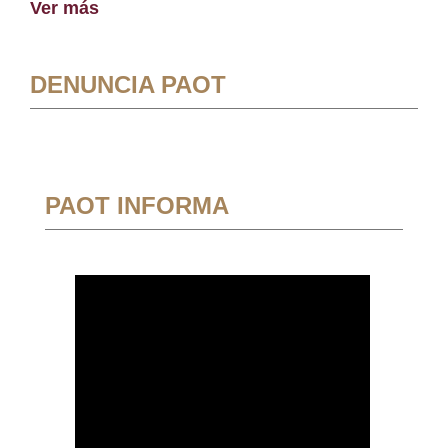
Ver más
DENUNCIA PAOT
PAOT INFORMA