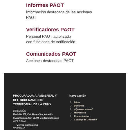
Informes PAOT
Información destacada de las acciones
PAOT
Verificadores PAOT
Personal PAOT autorizado
con funciones de verificación
Comunicados PAOT
Acciones destacadas PAOT
PROCURADURÍA AMBIENTAL Y
Navegación
DEL ORDENAMIENTO
Inicio
TERRITORIAL DE LA CDMX
Denuncia
¿Quiénes somos?
DIRECCIÓN
Micrositios
Medellín 202, Col. Roma Sur, Alcaldía
Comunicados
Cuauhtémoc, C.P. 06700, Ciudad de México
Consejo de Gobierno
WEB E-MAIL
Correo Institucional
TELÉFONO