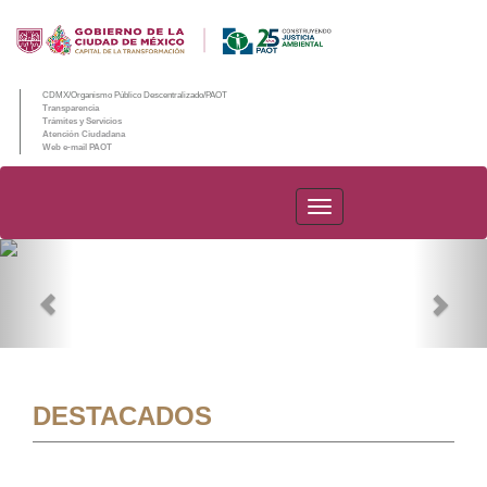
CDMX/Organismo Público Descentralizado/PAOT
Transparencia
Trámites y Servicios
Atención Ciudadana
Web e-mail PAOT
PAOT
Previous
Nex
DESTACADOS