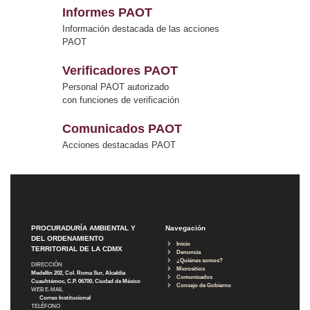
Informes PAOT
Información destacada de las acciones
PAOT
Verificadores PAOT
Personal PAOT autorizado
con funciones de verificación
Comunicados PAOT
Acciones destacadas PAOT
PROCURADURÍA AMBIENTAL Y
Navegación
DEL ORDENAMIENTO
Inicio
TERRITORIAL DE LA CDMX
Denuncia
¿Quiénes somos?
DIRECCIÓN
Micrositios
Medellín 202, Col. Roma Sur, Alcaldía
Comunicados
Cuauhtémoc, C.P. 06700, Ciudad de México
Consejo de Gobierno
WEB E-MAIL
Correo Institucional
TELÉFONO