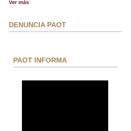
Ver más
DENUNCIA PAOT
PAOT INFORMA