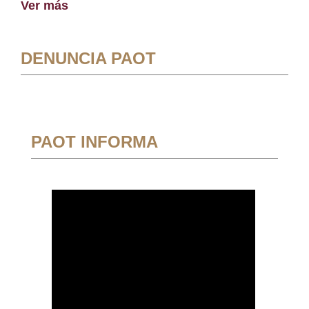
Ver más
DENUNCIA PAOT
PAOT INFORMA