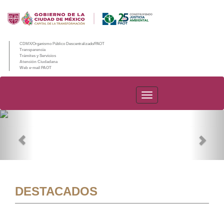
CDMX/Organismo Público Descentralizado/PAOT
Transparencia
Trámites y Servicios
Atención Ciudadana
Web e-mail PAOT
PAOT
Previous
Nex
DESTACADOS