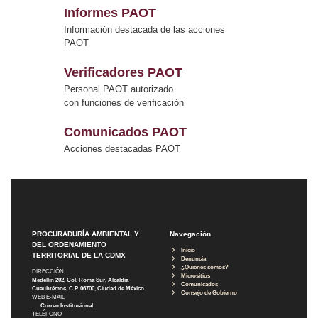
Informes PAOT
Información destacada de las acciones
PAOT
Verificadores PAOT
Personal PAOT autorizado
con funciones de verificación
Comunicados PAOT
Acciones destacadas PAOT
PROCURADURÍA AMBIENTAL Y
Navegación
DEL ORDENAMIENTO
Inicio
TERRITORIAL DE LA CDMX
Denuncia
¿Quiénes somos?
DIRECCIÓN
Micrositios
Medellín 202, Col. Roma Sur, Alcaldía
Comunicados
Cuauhtémoc, C.P. 06700, Ciudad de México
Consejo de Gobierno
WEB E-MAIL
Correo Institucional
TELÉFONO