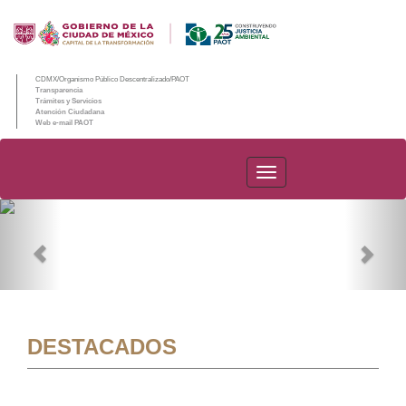
CDMX/Organismo Público Descentralizado/PAOT
Transparencia
Trámites y Servicios
Atención Ciudadana
Web e-mail PAOT
PAOT
Previous
Nex
DESTACADOS