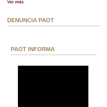
Ver más
DENUNCIA PAOT
PAOT INFORMA