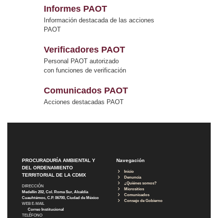
Informes PAOT
Información destacada de las acciones
PAOT
Verificadores PAOT
Personal PAOT autorizado
con funciones de verificación
Comunicados PAOT
Acciones destacadas PAOT
PROCURADURÍA AMBIENTAL Y
Navegación
DEL ORDENAMIENTO
Inicio
TERRITORIAL DE LA CDMX
Denuncia
¿Quiénes somos?
DIRECCIÓN
Micrositios
Medellín 202, Col. Roma Sur, Alcaldía
Comunicados
Cuauhtémoc, C.P. 06700, Ciudad de México
Consejo de Gobierno
WEB E-MAIL
Correo Institucional
TELÉFONO