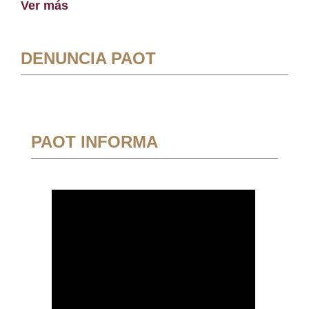
Ver más
DENUNCIA PAOT
PAOT INFORMA