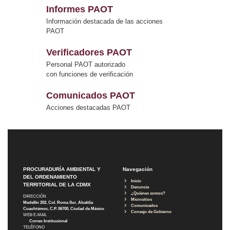
Informes PAOT
Información destacada de las acciones
PAOT
Verificadores PAOT
Personal PAOT autorizado
con funciones de verificación
Comunicados PAOT
Acciones destacadas PAOT
PROCURADURÍA AMBIENTAL Y
Navegación
DEL ORDENAMIENTO
Inicio
TERRITORIAL DE LA CDMX
Denuncia
¿Quiénes somos?
DIRECCIÓN
Micrositios
Medellín 202, Col. Roma Sur, Alcaldía
Comunicados
Cuauhtémoc, C.P. 06700, Ciudad de México
Consejo de Gobierno
WEB E-MAIL
Correo Institucional
TELÉFONO