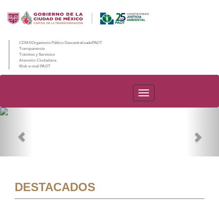
CDMX/Organismo Público Descentralizado/PAOT
Transparencia
Trámites y Servicios
Atención Ciudadana
Web e-mail PAOT
PAOT
Previous
Nex
DESTACADOS