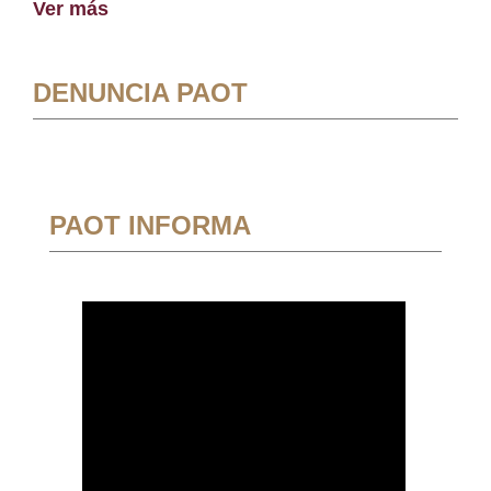
Ver más
DENUNCIA PAOT
PAOT INFORMA