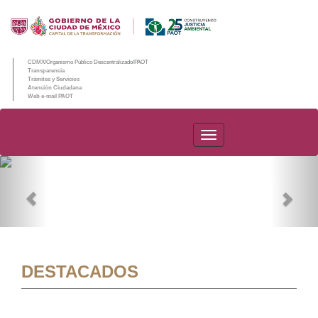
CDMX/Organismo Público Descentralizado/PAOT
Transparencia
Trámites y Servicios
Atención Ciudadana
Web e-mail PAOT
PAOT
Previous
Nex
DESTACADOS