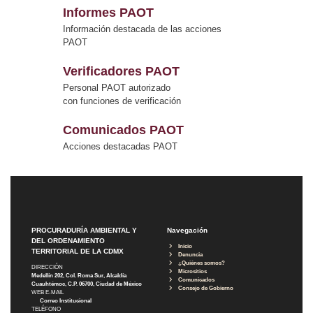
Informes PAOT
Información destacada de las acciones
PAOT
Verificadores PAOT
Personal PAOT autorizado
con funciones de verificación
Comunicados PAOT
Acciones destacadas PAOT
PROCURADURÍA AMBIENTAL Y
Navegación
DEL ORDENAMIENTO
Inicio
TERRITORIAL DE LA CDMX
Denuncia
¿Quiénes somos?
DIRECCIÓN
Micrositios
Medellín 202, Col. Roma Sur, Alcaldía
Comunicados
Cuauhtémoc, C.P. 06700, Ciudad de México
Consejo de Gobierno
WEB E-MAIL
Correo Institucional
TELÉFONO