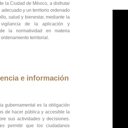
de la Ciudad de México, a disfrutar
 adecuado y un territorio ordenado
llo, salud y bienestar, mediante la
vigilancia de la aplicación y
 de la normatividad en materia
 ordenamiento territorial.
encia e información
ia gubernamental es la obligación
os de hacer pública y accesible la
bre sus actividades y decisiones.
es permitir que los ciudadanos