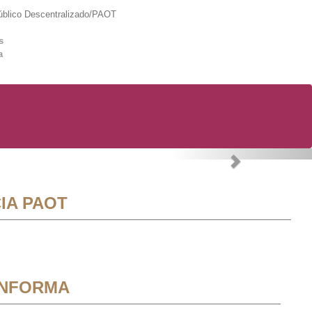
lico Descentralizado/PAOT
s
a
Next
IA PAOT
INFORMA