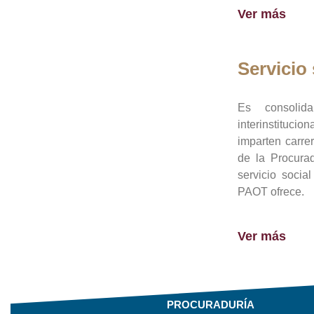
Ver más
Servicio 
Es consolid
interinstituci
imparten carre
de la Procura
servicio socia
PAOT ofrece.
Ver más
PROCURADURÍA