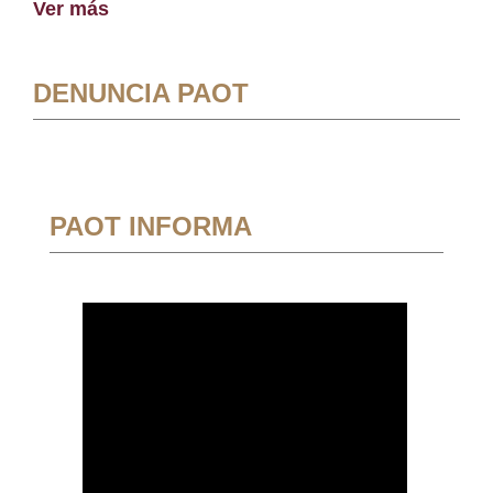
Ver más
DENUNCIA PAOT
PAOT INFORMA