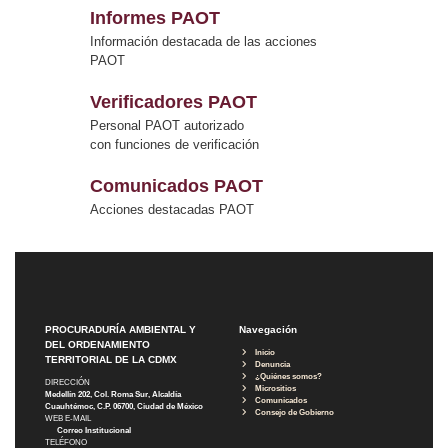
Informes PAOT
Información destacada de las acciones
PAOT
Verificadores PAOT
Personal PAOT autorizado
con funciones de verificación
Comunicados PAOT
Acciones destacadas PAOT
PROCURADURÍA AMBIENTAL Y
Navegación
DEL ORDENAMIENTO
Inicio
TERRITORIAL DE LA CDMX
Denuncia
¿Quiénes somos?
DIRECCIÓN
Micrositios
Medellín 202, Col. Roma Sur, Alcaldía
Comunicados
Cuauhtémoc, C.P. 06700, Ciudad de México
Consejo de Gobierno
WEB E-MAIL
Correo Institucional
TELÉFONO