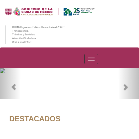
CDMX/Organismo Público Descentralizado/PAOT
Transparencia
Trámites y Servicios
Atención Ciudadana
Web e-mail PAOT
PAOT
Previous
Nex
DESTACADOS