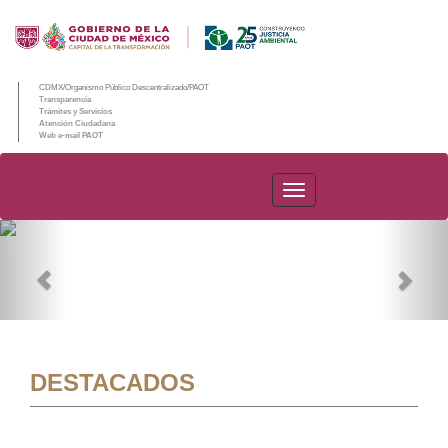
CDMX/Organismo Público Descentralizado/PAOT
Transparencia
Trámites y Servicios
Atención Ciudadana
Web e-mail PAOT
PAOT
Previous
Nex
DESTACADOS