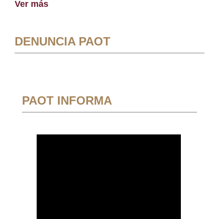
Ver más
DENUNCIA PAOT
PAOT INFORMA