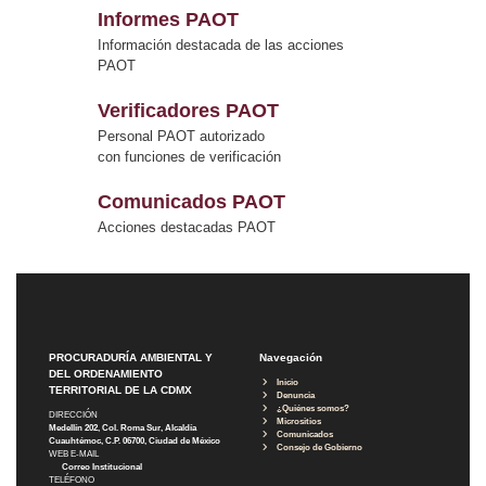
Informes PAOT
Información destacada de las acciones
PAOT
Verificadores PAOT
Personal PAOT autorizado
con funciones de verificación
Comunicados PAOT
Acciones destacadas PAOT
PROCURADURÍA AMBIENTAL Y
Navegación
DEL ORDENAMIENTO
Inicio
TERRITORIAL DE LA CDMX
Denuncia
¿Quiénes somos?
DIRECCIÓN
Micrositios
Medellín 202, Col. Roma Sur, Alcaldía
Comunicados
Cuauhtémoc, C.P. 06700, Ciudad de México
Consejo de Gobierno
WEB E-MAIL
Correo Institucional
TELÉFONO