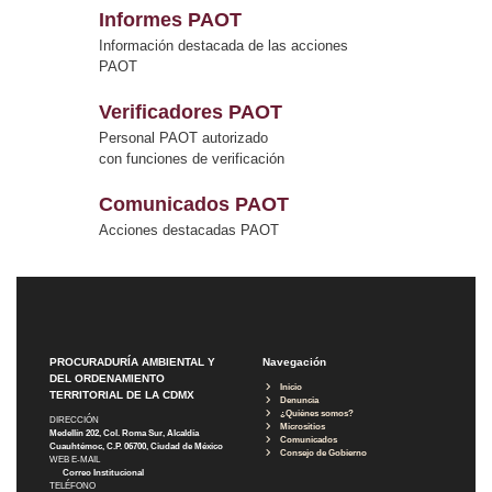
Informes PAOT
Información destacada de las acciones
PAOT
Verificadores PAOT
Personal PAOT autorizado
con funciones de verificación
Comunicados PAOT
Acciones destacadas PAOT
PROCURADURÍA AMBIENTAL Y
Navegación
DEL ORDENAMIENTO
Inicio
TERRITORIAL DE LA CDMX
Denuncia
¿Quiénes somos?
DIRECCIÓN
Micrositios
Medellín 202, Col. Roma Sur, Alcaldía
Comunicados
Cuauhtémoc, C.P. 06700, Ciudad de México
Consejo de Gobierno
WEB E-MAIL
Correo Institucional
TELÉFONO