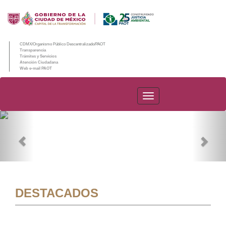
CDMX/Organismo Público Descentralizado/PAOT
Transparencia
Trámites y Servicios
Atención Ciudadana
Web e-mail PAOT
PAOT
Previous
Nex
DESTACADOS