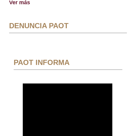
Ver más
DENUNCIA PAOT
PAOT INFORMA