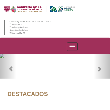
CDMX/Organismo Público Descentralizado/PAOT
Transparencia
Trámites y Servicios
Atención Ciudadana
Web e-mail PAOT
PAOT
Previous
Nex
DESTACADOS