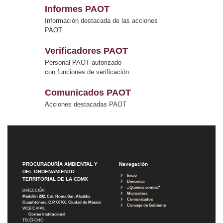
Informes PAOT
Información destacada de las acciones
PAOT
Verificadores PAOT
Personal PAOT autorizado
con funciones de verificación
Comunicados PAOT
Acciones destacadas PAOT
PROCURADURÍA AMBIENTAL Y
Navegación
DEL ORDENAMIENTO
Inicio
TERRITORIAL DE LA CDMX
Denuncia
¿Quiénes somos?
DIRECCIÓN
Micrositios
Medellín 202, Col. Roma Sur, Alcaldía
Comunicados
Cuauhtémoc, C.P. 06700, Ciudad de México
Consejo de Gobierno
WEB E-MAIL
Correo Institucional
TELÉFONO