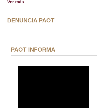
Ver más
DENUNCIA PAOT
PAOT INFORMA