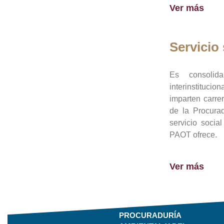
Ver más
Servicio 
Es consolid
interinstituci
imparten carre
de la Procura
servicio socia
PAOT ofrece.
Ver más
PROCURADURÍA