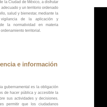
de la Ciudad de México, a disfrutar
 adecuado y un territorio ordenado
llo, salud y bienestar, mediante la
vigilancia de la aplicación y
 de la normatividad en materia
 ordenamiento territorial.
encia e información
ia gubernamental es la obligación
os de hacer pública y accesible la
bre sus actividades y decisiones.
es permitir que los ciudadanos