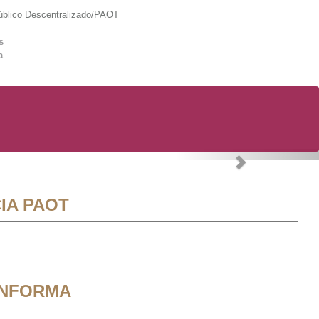
lico Descentralizado/PAOT
s
a
Next
IA PAOT
INFORMA