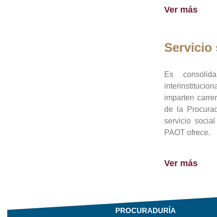
Ver más
Servicio 
Es consolid
interinstituci
imparten carre
de la Procura
servicio socia
PAOT ofrece.
Ver más
PROCURADURÍA