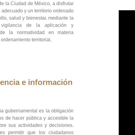
de la Ciudad de México, a disfrutar
 adecuado y un territorio ordenado
llo, salud y bienestar, mediante la
vigilancia de la aplicación y
 de la normatividad en materia
 ordenamiento territorial.
encia e información
ia gubernamental es la obligación
os de hacer pública y accesible la
bre sus actividades y decisiones.
es permitir que los ciudadanos