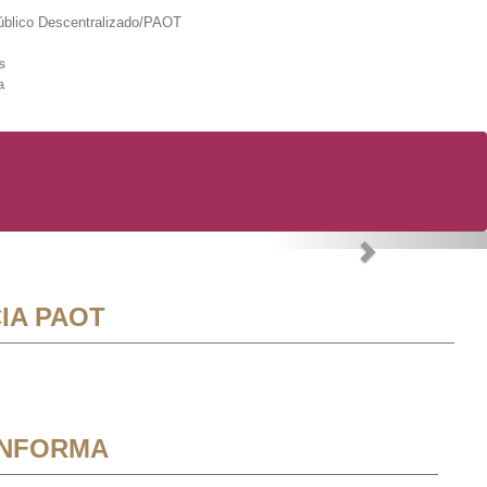
lico Descentralizado/PAOT
s
a
Next
IA PAOT
INFORMA