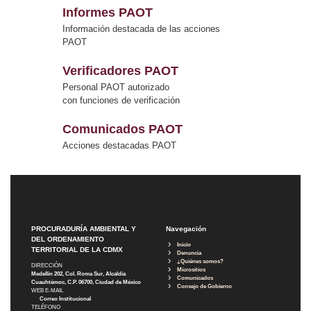
Informes PAOT
Información destacada de las acciones
PAOT
Verificadores PAOT
Personal PAOT autorizado
con funciones de verificación
Comunicados PAOT
Acciones destacadas PAOT
PROCURADURÍA AMBIENTAL Y
Navegación
DEL ORDENAMIENTO
Inicio
TERRITORIAL DE LA CDMX
Denuncia
¿Quiénes somos?
DIRECCIÓN
Micrositios
Medellín 202, Col. Roma Sur, Alcaldía
Comunicados
Cuauhtémoc, C.P. 06700, Ciudad de México
Consejo de Gobierno
WEB E-MAIL
Correo Institucional
TELÉFONO