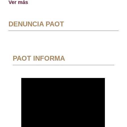
Ver más
DENUNCIA PAOT
PAOT INFORMA