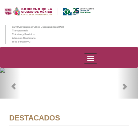
CDMX/Organismo Público Descentralizado/PAOT
Transparencia
Trámites y Servicios
Atención Ciudadana
Web e-mail PAOT
PAOT
Previous
Nex
DESTACADOS