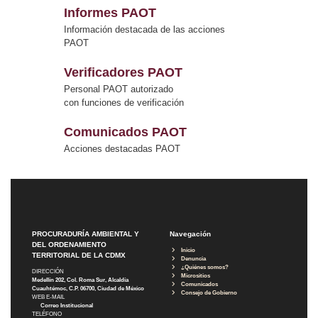
Informes PAOT
Información destacada de las acciones
PAOT
Verificadores PAOT
Personal PAOT autorizado
con funciones de verificación
Comunicados PAOT
Acciones destacadas PAOT
PROCURADURÍA AMBIENTAL Y
Navegación
DEL ORDENAMIENTO
Inicio
TERRITORIAL DE LA CDMX
Denuncia
¿Quiénes somos?
DIRECCIÓN
Micrositios
Medellín 202, Col. Roma Sur, Alcaldía
Comunicados
Cuauhtémoc, C.P. 06700, Ciudad de México
Consejo de Gobierno
WEB E-MAIL
Correo Institucional
TELÉFONO