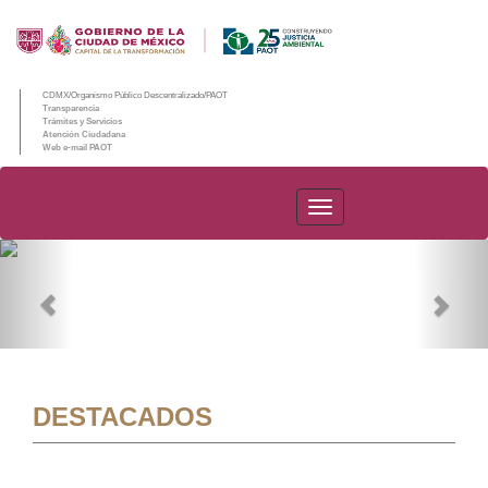
CDMX/Organismo Público Descentralizado/PAOT
Transparencia
Trámites y Servicios
Atención Ciudadana
Web e-mail PAOT
PAOT
Previous
Nex
DESTACADOS