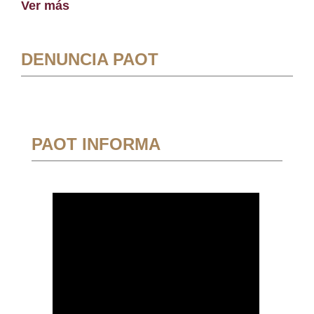
Ver más
DENUNCIA PAOT
PAOT INFORMA