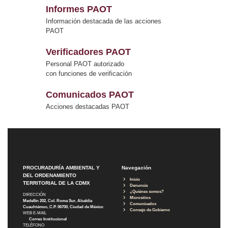
Informes PAOT
Información destacada de las acciones
PAOT
Verificadores PAOT
Personal PAOT autorizado
con funciones de verificación
Comunicados PAOT
Acciones destacadas PAOT
PROCURADURÍA AMBIENTAL Y
Navegación
DEL ORDENAMIENTO
Inicio
TERRITORIAL DE LA CDMX
Denuncia
¿Quiénes somos?
DIRECCIÓN
Micrositios
Medellín 202, Col. Roma Sur, Alcaldía
Comunicados
Cuauhtémoc, C.P. 06700, Ciudad de México
Consejo de Gobierno
WEB E-MAIL
Correo Institucional
TELÉFONO