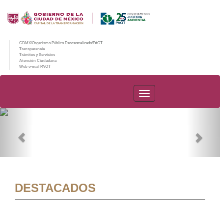
CDMX/Organismo Público Descentralizado/PAOT
Transparencia
Trámites y Servicios
Atención Ciudadana
Web e-mail PAOT
PAOT
Previous
Nex
DESTACADOS