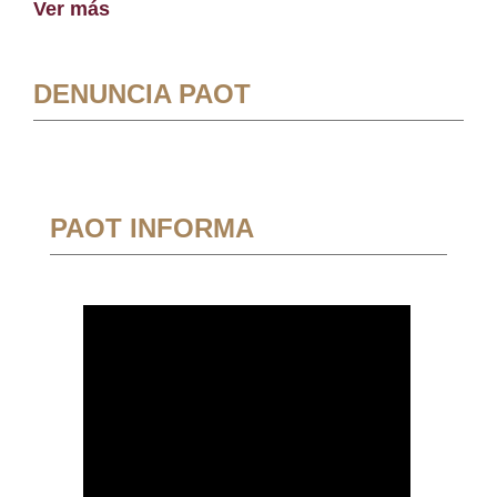
Ver más
DENUNCIA PAOT
PAOT INFORMA