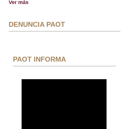
Ver más
DENUNCIA PAOT
PAOT INFORMA