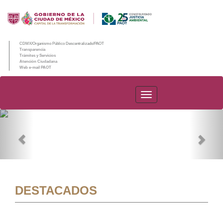
CDMX/Organismo Público Descentralizado/PAOT
Transparencia
Trámites y Servicios
Atención Ciudadana
Web e-mail PAOT
PAOT
Previous
Nex
DESTACADOS