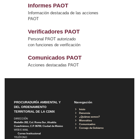
Informes PAOT
Información destacada de las acciones
PAOT
Verificadores PAOT
Personal PAOT autorizado
con funciones de verificación
Comunicados PAOT
Acciones destacadas PAOT
PROCURADURÍA AMBIENTAL Y
Navegación
DEL ORDENAMIENTO
Inicio
TERRITORIAL DE LA CDMX
Denuncia
¿Quiénes somos?
DIRECCIÓN
Micrositios
Medellín 202, Col. Roma Sur, Alcaldía
Comunicados
Cuauhtémoc, C.P. 06700, Ciudad de México
Consejo de Gobierno
WEB E-MAIL
Correo Institucional
TELÉFONO