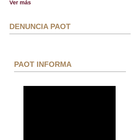
Ver más
DENUNCIA PAOT
PAOT INFORMA