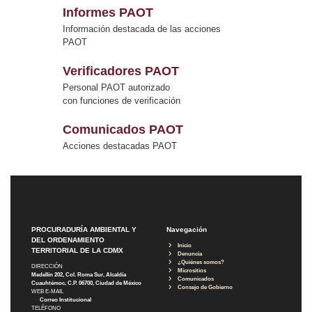
Informes PAOT
Información destacada de las acciones
PAOT
Verificadores PAOT
Personal PAOT autorizado
con funciones de verificación
Comunicados PAOT
Acciones destacadas PAOT
PROCURADURÍA AMBIENTAL Y
Navegación
DEL ORDENAMIENTO
Inicio
TERRITORIAL DE LA CDMX
Denuncia
¿Quiénes somos?
DIRECCIÓN
Micrositios
Medellín 202, Col. Roma Sur, Alcaldía
Comunicados
Cuauhtémoc, C.P. 06700, Ciudad de México
Consejo de Gobierno
WEB E-MAIL
Correo Institucional
TELÉFONO