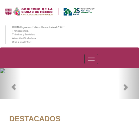
CDMX/Organismo Público Descentralizado/PAOT
Transparencia
Trámites y Servicios
Atención Ciudadana
Web e-mail PAOT
PAOT
Previous
Nex
DESTACADOS